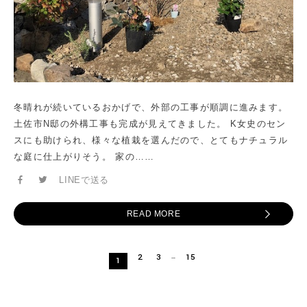
冬晴れが続いているおかげで、外部の工事が順調に進みます。
土佐市N邸の外構工事も完成が見えてきました。 K女史のセン
スにも助けられ、様々な植栽を選んだので、とてもナチュラル
な庭に仕上がりそう。 家の……
LINEで送る
READ MORE
2
3
15
…
1