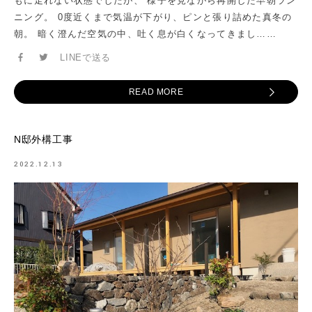
もに走れない状態でしたが、 様子を見ながら再開した早朝ラン
ニング。 0度近くまで気温が下がり、ピンと張り詰めた真冬の
朝。 暗く澄んだ空気の中、吐く息が白くなってきまし……
LINEで送る
READ MORE
N邸外構工事
2022.12.13