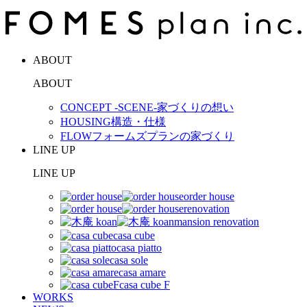
ABOUT
ABOUT
CONCEPT -SCENE-
家づくりの想い
HOUSING
構造・仕様
FLOW
フォームズプランの家づくり
LINE UP
LINE UP
order house
renovation
mansion renovation
casa cube
casa piatto
casa sole
casa amare
casa cube F
WORKS