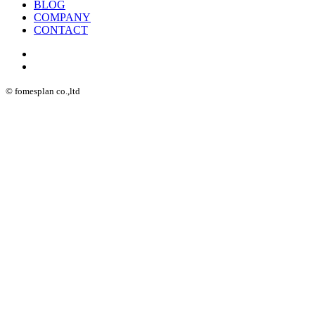
BLOG
COMPANY
CONTACT
© fomesplan co.,ltd