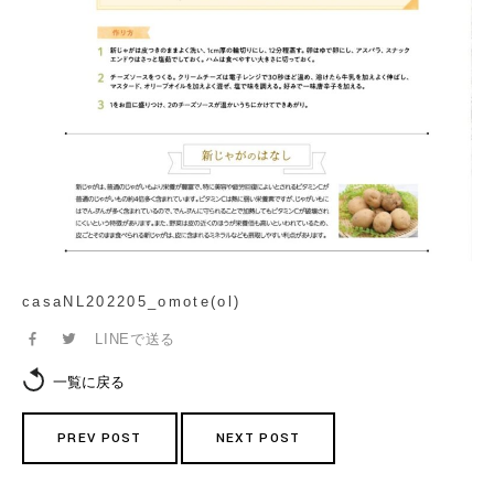
casaNL202205_omote(ol)
LINEで送る
一覧に戻る
PREV POST
NEXT POST