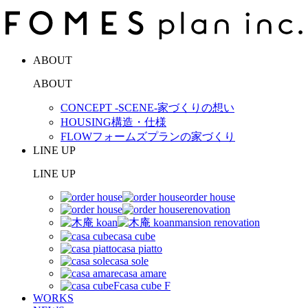
ABOUT
ABOUT
CONCEPT -SCENE-
家づくりの想い
HOUSING
構造・仕様
FLOW
フォームズプランの家づくり
LINE UP
LINE UP
order house
renovation
mansion renovation
casa cube
casa piatto
casa sole
casa amare
casa cube F
WORKS