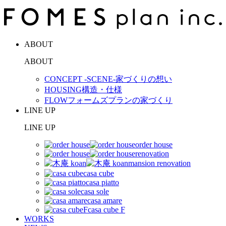
ABOUT
ABOUT
CONCEPT -SCENE-
家づくりの想い
HOUSING
構造・仕様
FLOW
フォームズプランの家づくり
LINE UP
LINE UP
order house
renovation
mansion renovation
casa cube
casa piatto
casa sole
casa amare
casa cube F
WORKS