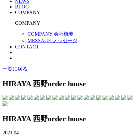
NEWS
BLOG
COMPANY
COMPANY
COMPANY 会社概要
MESSAGE メッセージ
CONTACT
一覧に戻る
HIRAYA 西野
order house
HIRAYA 西野
order house
2021.04