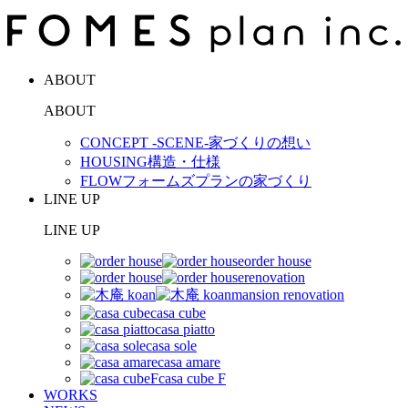
ABOUT
ABOUT
CONCEPT -SCENE-
家づくりの想い
HOUSING
構造・仕様
FLOW
フォームズプランの家づくり
LINE UP
LINE UP
order house
renovation
mansion renovation
casa cube
casa piatto
casa sole
casa amare
casa cube F
WORKS